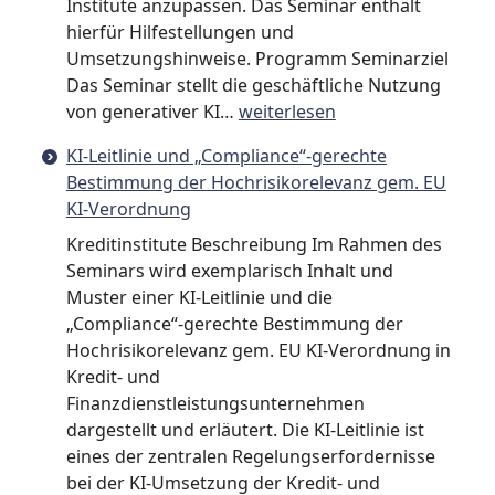
Institute anzupassen. Das Seminar enthält
hierfür Hilfestellungen und
Umsetzungshinweise. Programm Seminarziel
Das Seminar stellt die geschäftliche Nutzung
KI-
von generativer KI…
weiterlesen
Strategie
KI-Leitlinie und „Compliance“-gerechte
und
Bestimmung der Hochrisikorelevanz gem. EU
„Compliance“-
KI-Verordnung
gerechte
Bestimmung
Kreditinstitute Beschreibung Im Rahmen des
der
Seminars wird exemplarisch Inhalt und
Hochrisikorelevanz
Muster einer KI-Leitlinie und die
gem.
„Compliance“-gerechte Bestimmung der
EU
Hochrisikorelevanz gem. EU KI-Verordnung in
KI-
Kredit- und
Verordnung
Finanzdienstleistungsunternehmen
dargestellt und erläutert. Die KI-Leitlinie ist
eines der zentralen Regelungserfordernisse
bei der KI-Umsetzung der Kredit- und