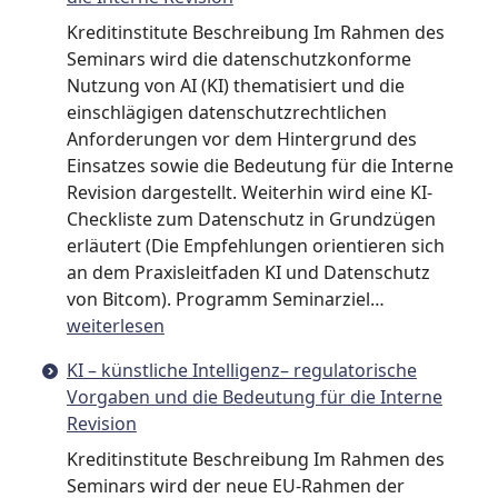
und
Umsetzungsbeispiele
Kreditinstitute Beschreibung Im Rahmen des
Seminars wird die datenschutzkonforme
Nutzung von AI (KI) thematisiert und die
einschlägigen datenschutzrechtlichen
Anforderungen vor dem Hintergrund des
Einsatzes sowie die Bedeutung für die Interne
Revision dargestellt. Weiterhin wird eine KI-
Checkliste zum Datenschutz in Grundzügen
erläutert (Die Empfehlungen orientieren sich
an dem Praxisleitfaden KI und Datenschutz
KI
von Bitcom). Programm Seminarziel…
und
weiterlesen
die
KI – künstliche Intelligenz– regulatorische
Bedeutung
Vorgaben und die Bedeutung für die Interne
des
Revision
Datenschutz
–
Kreditinstitute Beschreibung Im Rahmen des
Datenschutz
Seminars wird der neue EU-Rahmen der