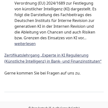
und
Verordnung (EU) 2024/1689 zur Festlegung
die
von künstlicher Intelligenz (KI) dargestellt. Es
Bedeutung
folgt die Darstellung des Fachbeitrags des
für
Deutschen Instituts für Interne Revision zur
die
generativen KI in der Internen Revision und
Interne
die Ableitung von Chancen und auch Risiken
Revision
KI
bzw. Grenzen des Einsatzes von KI vor…
–
weiterlesen
künstliche
Intelligenz
Zertifikatslehrgang „Experte in KI Regulierung
regulatori
(Künstliche Intelligenz) in Bank- und Finanzinstituten“
Vorgaben
und
Gerne kommen Sie bei Fragen auf uns zu.
die
Bedeutung
für
die
Interne
Revision