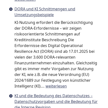
KI
DORA und KI Schnittmengen und
im
Umsetzungsbeispiele
Unter
und
KI-Nutzung erfordert die Berücksichtigung
die
der DORA-Erfordernisse – wir zeigen
Bedeu
risikoorientierte Schnittmengen auf
für
Kreditinstitute Beschreibung Die
die
Erfordernisse des Digital Operational
Intern
Resilience Act (DORA) sind ab 17.01.2025 bei
Revisi
vielen der 3.600 DORA-relevanten
Finanzunternehmen einzuhalten. Gleichzeitig
gibt es immer mehr Vorgaben zur Nutzung
der KI, wie z.B. die neue Verordnung (EU)
2024/1689 zur Festlegung von künstlicher
DORA
Intelligenz (KI).…
weiterlesen
und
KI und die Bedeutung des Datenschutzes –
KI
Datenschutzvorgaben und die Bedeutung für
Schnittmengen
die Interne Revision