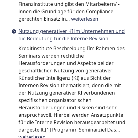
Finanzinstitute und gibt den Mitarbeitern/ -
innen die Grundlage für den Compliance-
KI-
gerechten Einsatz in…
weiterlesen
Leitlinie
Nutzung generativer KI im Unternehmen und
und
die Bedeutung für die Interne Revision
„Compliance“-
gerechte
Kreditinstitute Beschreibung IIm Rahmen des
Bestimmung
Seminars werden rechtliche
der
Herausforderungen und Aspekte bei der
Hochrisikorelevanz
geschäftlichen Nutzung von generativer
gem.
Künstlicher Intelligenz (KI) aus Sicht der
EU
Internen Revision thematisiert, denn die mit
KI-
der Nutzung generativer KI verbundenen
Verordnung
spezifischen organisatorischen
Herausforderungen und Risiken sind sehr
anspruchsvoll. Hierbei werden Ansatzpunkte
für die Interne Revision herausgearbeitet und
Nutzu
dargestellt.[1] Programm Seminarziel Das…
genera
weiterlesen